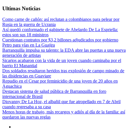
Ultimas Noticias
Como carne de cañón: así reclutan a colombianos para pelear por
Rusia en la guerra de Ucrania
Así quedó conformado el gabinete de Abelardo De La Espriella:
estos son sus 18 ministros
Cuestionan contratos por $3,2 billones adjudicados por gobierno
Petro para vías en La Guajira
Barranquilla impulsa su talento: la EDA abre las puertas a una nueva
generación de artistas
Sicarios acabaron con la vida de un joven cuando caminaba por el
barrio El Manantial
Dos soldados resultaron heridos tras explosión de campo minado de
las disidencias en Guaviare
Repudio en el Cesar por feminicidio de una joven de 20 años en
Aguachica
Destacan sistema de salud pública de Barranquilla en foro
internacional de Brasil
Diovanny De La Hoz, el albañil que fue atropellado en 7 de Abril
cuando regresaba a su casa
Menos horas de trabajo, más recargos y adiós al día de la familia: así
quedaron las nuevas reglas