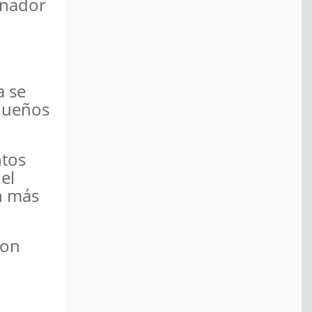
rnador
a se
equeños
ntos
el
n más
con