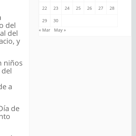
22
23
24
25
26
27
28
a
29
30
o del
« Mar
May »
al del
acio, y
n niños
 del
de a
Día de
ento