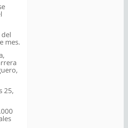
se
l
 del
te mes.
a,
arrera
guero,
s 25,
8.000
ales