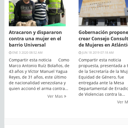
Atracaron y dispararon
Gobernación propon
contra una mujer en el
crear Consejo Consul
barrio Universal
de Mujeres en Atlánti
ENE 3 2020 08:52 AM
JUN 18 2019 07:18 AM
Compartir esta noticia Como
Compartir esta noticia 
Marco Antonio Ruíz Bolaños, de
propuesta, presentada a 
43 años y Víctor Manuel Yagua
de la Secretaría de la Muj
Reyes, de 31 años, este último
Equidad de Género, fue
de nacionalidad venezolana y
entregada ante la Mesa
quien accionó el arma contra...
Departamental de Erradi
de Violencias contra la...
Ver Mas
Ver 