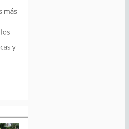
os más
 los
cas y