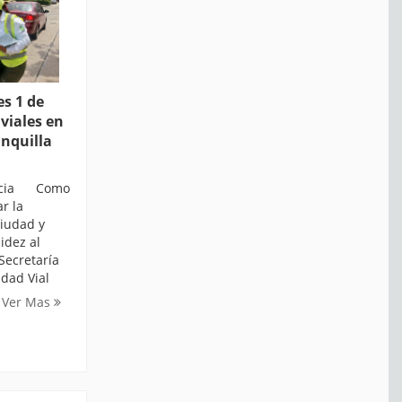
s 1 de
viales en
anquilla
ticia Como
r la
ciudad y
idez al
 Secretaría
idad Vial
Ver Mas