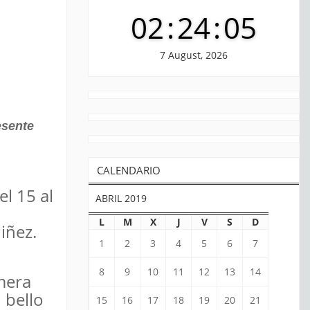
02
:
24
:
06
7 August, 2026
esente
CALENDARIO
l 15 al
ABRIL 2019
L
M
X
J
V
S
D
iñez.
1
2
3
4
5
6
7
8
9
10
11
12
13
14
mera
 bello
15
16
17
18
19
20
21