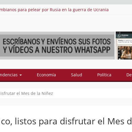
ardo De La Espriella: estos son sus 18 ministros
Cu
ndencias
Economía
Salud
Política
De
disfrutar el Mes de la Niñez
co, listos para disfrutar el Mes d