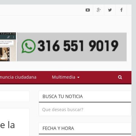
estionan contratos por $3,2 billones adjudicados por gobierno Petr
nuncia ciudadana
Multimedia
BUSCA TU NOTICIA
e la
FECHA Y HORA