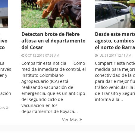
e
Detectan brote de fiebre
Desde este marte
tivo
aftosa en el departamento
agosto, cambios 
co
del Cesar
el norte de Barr
OCT 12 2018 07:39 AM
JUL 31 2017 12:11 AM
La
Compartir esta noticia Como
Compartir esta no
través
medida inmediata de control, el
medida para mejora
er y
Instituto Colombiano
conectividad de la 
Agropecuario (ICA) está
para darle mejor flu
realizando vacunación de
tráfico vehicular, la
cación
emergencia, que es un anticipo
de Tránsito y Segur
del segundo ciclo de
informa a la...
vacunación en los
Mas
departamentos de Boyacá...
Ver Mas