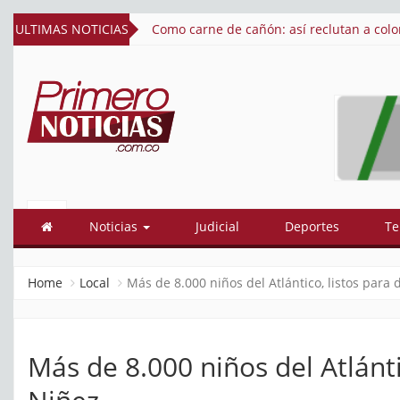
uerra de Ucrania
ULTIMAS NOTICIAS
Así quedó conformado el gabinete de Abel
PRIMERO
El mejor portal web de noticias de
Barranquilla
NOTICIAS
Noticias
Judicial
Deportes
Te
Home
Local
Más de 8.000 niños del Atlántico, listos para 
Más de 8.000 niños del Atlánti