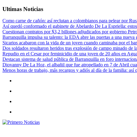
Ultimas Noticias
Como carne de cañón: así reclutan a colombianos para pelear por Rusi
Así quedó conformado el gabinete de Abelardo De La Espriella: estos
Cuestionan contratos por $3,2 billones adjudicados por gobierno Petr
Barranquilla impulsa su talento: la EDA abre las puertas a una nueva g
Sicarios acabaron con la vida de un joven cuando caminaba por el bar
Dos soldados resultaron heridos tras explosión de campo minado de l
Repudio en el Cesar por feminicidio de una joven de 20 años en Agu
Destacan sistema de salud pública de Barranquilla en foro internaciona
Diovanny De La Hoz, el albañil que fue atropellado en 7 de Abril cua
Menos horas de trabajo, más recargos y adiós al día de la familia: así
Primero Noticias
El mejor portal web de noticias de Barranquilla