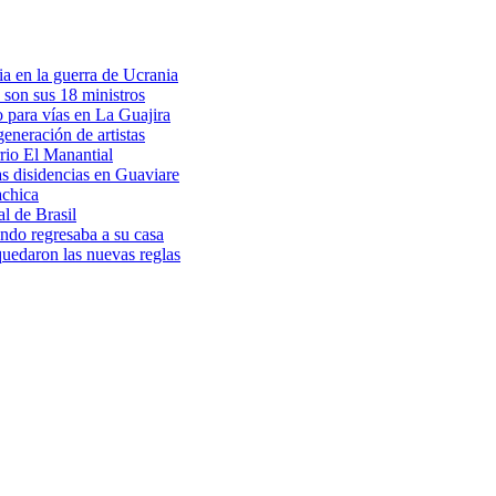
a en la guerra de Ucrania
 son sus 18 ministros
o para vías en La Guajira
eneración de artistas
rio El Manantial
as disidencias en Guaviare
achica
l de Brasil
ndo regresaba a su casa
 quedaron las nuevas reglas