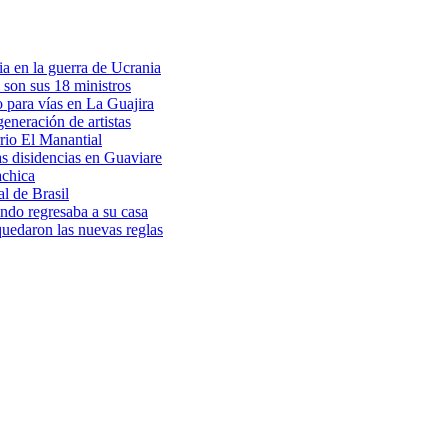
a en la guerra de Ucrania
 son sus 18 ministros
o para vías en La Guajira
eneración de artistas
rio El Manantial
as disidencias en Guaviare
achica
l de Brasil
ndo regresaba a su casa
 quedaron las nuevas reglas