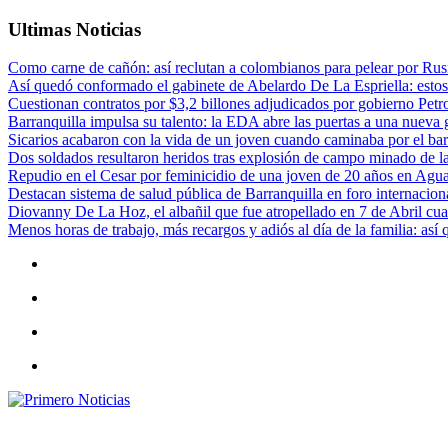
Ultimas Noticias
Como carne de cañón: así reclutan a colombianos para pelear por Rusi
Así quedó conformado el gabinete de Abelardo De La Espriella: estos
Cuestionan contratos por $3,2 billones adjudicados por gobierno Petr
Barranquilla impulsa su talento: la EDA abre las puertas a una nueva g
Sicarios acabaron con la vida de un joven cuando caminaba por el bar
Dos soldados resultaron heridos tras explosión de campo minado de l
Repudio en el Cesar por feminicidio de una joven de 20 años en Agu
Destacan sistema de salud pública de Barranquilla en foro internaciona
Diovanny De La Hoz, el albañil que fue atropellado en 7 de Abril cua
Menos horas de trabajo, más recargos y adiós al día de la familia: así
Primero Noticias
El mejor portal web de noticias de Barranquilla