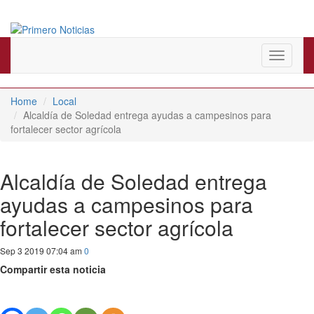
El mejor portal web de noticias de Barranquilla
Primero Noticias
Toggle
navigati
Home
Local
Alcaldía de Soledad entrega ayudas a campesinos para
fortalecer sector agrícola
Alcaldía de Soledad entrega
ayudas a campesinos para
fortalecer sector agrícola
Sep 3 2019 07:04 am
0
Compartir esta noticia