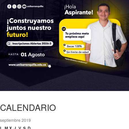
CALENDARIO
septiembre 2019
L
M
X
J
V
S
D