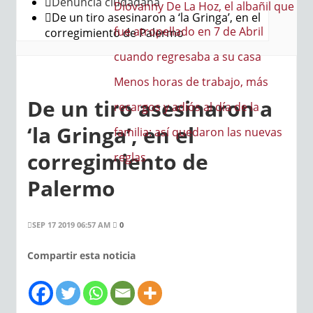
Denuncia ciudadana
a Hoz, el albañil que
De un tiro asesinaron a ‘la Gringa’, en el
do en 7 de Abril
corregimiento de Palermo
saba a su casa
de trabajo, más
De un tiro asesinaron a
iós al día de la
‘la Gringa’, en el
quedaron las nuevas
corregimiento de
Palermo
SEP 17 2019 06:57 AM
0
Compartir esta noticia