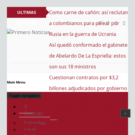
e cañón: así reclutan
ULTIMAS
s para pelear por
NOTICIAS
guerra de Ucrania
PRIMERO NOTICIAS
El mejor portal web de noticias de Barranquilla
nformado el gabinete
e La Espriella: estos
inistros
ontratos por $3,2
Main Menu
udicados por gobierno
Toggle navigation
as en La Guajira
impulsa su talento: la
Noticias
 puertas a una nueva
Colombia
Local
e artistas