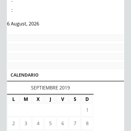
:
6 August, 2026
CALENDARIO
SEPTIEMBRE 2019
L
M
X
J
V
S
D
1
2
3
4
5
6
7
8