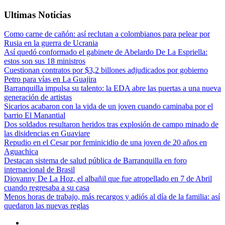
Ultimas Noticias
Como carne de cañón: así reclutan a colombianos para pelear por
Rusia en la guerra de Ucrania
Así quedó conformado el gabinete de Abelardo De La Espriella:
estos son sus 18 ministros
Cuestionan contratos por $3,2 billones adjudicados por gobierno
Petro para vías en La Guajira
Barranquilla impulsa su talento: la EDA abre las puertas a una nueva
generación de artistas
Sicarios acabaron con la vida de un joven cuando caminaba por el
barrio El Manantial
Dos soldados resultaron heridos tras explosión de campo minado de
las disidencias en Guaviare
Repudio en el Cesar por feminicidio de una joven de 20 años en
Aguachica
Destacan sistema de salud pública de Barranquilla en foro
internacional de Brasil
Diovanny De La Hoz, el albañil que fue atropellado en 7 de Abril
cuando regresaba a su casa
Menos horas de trabajo, más recargos y adiós al día de la familia: así
quedaron las nuevas reglas