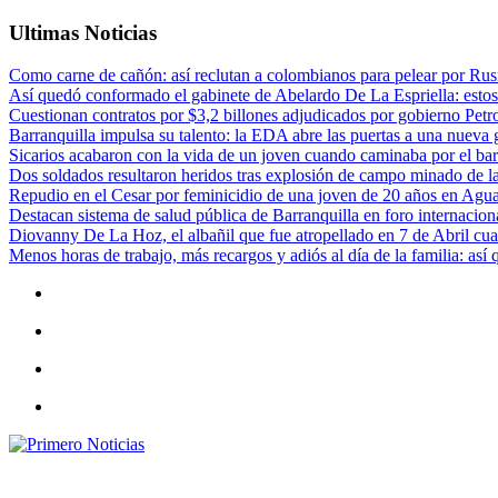
Ultimas Noticias
Como carne de cañón: así reclutan a colombianos para pelear por Rusi
Así quedó conformado el gabinete de Abelardo De La Espriella: estos
Cuestionan contratos por $3,2 billones adjudicados por gobierno Petr
Barranquilla impulsa su talento: la EDA abre las puertas a una nueva g
Sicarios acabaron con la vida de un joven cuando caminaba por el bar
Dos soldados resultaron heridos tras explosión de campo minado de l
Repudio en el Cesar por feminicidio de una joven de 20 años en Agu
Destacan sistema de salud pública de Barranquilla en foro internaciona
Diovanny De La Hoz, el albañil que fue atropellado en 7 de Abril cua
Menos horas de trabajo, más recargos y adiós al día de la familia: así
Primero Noticias
El mejor portal web de noticias de Barranquilla