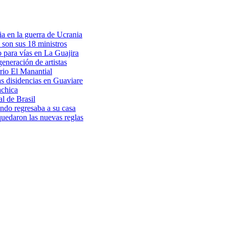
a en la guerra de Ucrania
 son sus 18 ministros
o para vías en La Guajira
eneración de artistas
rio El Manantial
as disidencias en Guaviare
achica
l de Brasil
ndo regresaba a su casa
 quedaron las nuevas reglas