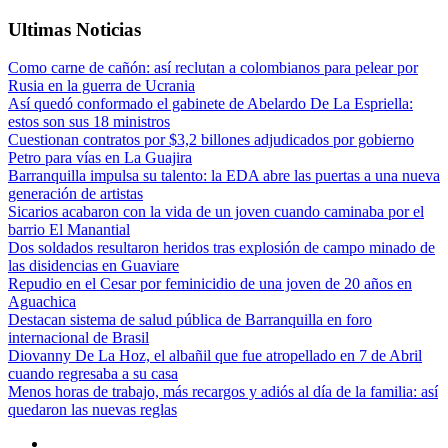
Ultimas Noticias
Como carne de cañón: así reclutan a colombianos para pelear por
Rusia en la guerra de Ucrania
Así quedó conformado el gabinete de Abelardo De La Espriella:
estos son sus 18 ministros
Cuestionan contratos por $3,2 billones adjudicados por gobierno
Petro para vías en La Guajira
Barranquilla impulsa su talento: la EDA abre las puertas a una nueva
generación de artistas
Sicarios acabaron con la vida de un joven cuando caminaba por el
barrio El Manantial
Dos soldados resultaron heridos tras explosión de campo minado de
las disidencias en Guaviare
Repudio en el Cesar por feminicidio de una joven de 20 años en
Aguachica
Destacan sistema de salud pública de Barranquilla en foro
internacional de Brasil
Diovanny De La Hoz, el albañil que fue atropellado en 7 de Abril
cuando regresaba a su casa
Menos horas de trabajo, más recargos y adiós al día de la familia: así
quedaron las nuevas reglas