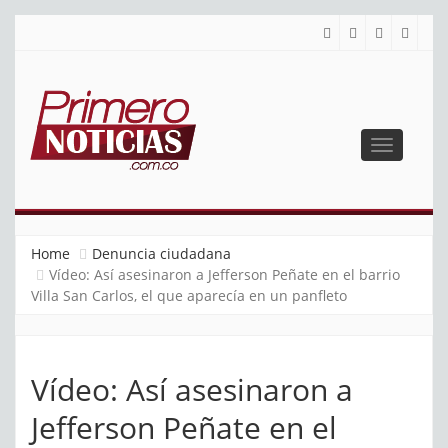
Toggle
navigatio
PRIMERO NOTICIAS
El mejor portal web de noticias de Barranquilla
Home
Denuncia ciudadana
Vídeo: Así asesinaron a Jefferson Peñate en el barrio
Villa San Carlos, el que aparecía en un panfleto
Vídeo: Así asesinaron a
Jefferson Peñate en el