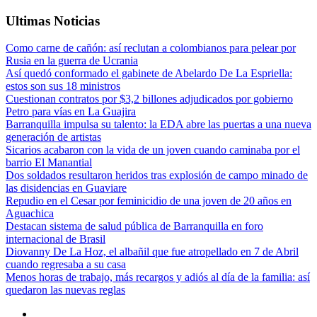
Ultimas Noticias
Como carne de cañón: así reclutan a colombianos para pelear por
Rusia en la guerra de Ucrania
Así quedó conformado el gabinete de Abelardo De La Espriella:
estos son sus 18 ministros
Cuestionan contratos por $3,2 billones adjudicados por gobierno
Petro para vías en La Guajira
Barranquilla impulsa su talento: la EDA abre las puertas a una nueva
generación de artistas
Sicarios acabaron con la vida de un joven cuando caminaba por el
barrio El Manantial
Dos soldados resultaron heridos tras explosión de campo minado de
las disidencias en Guaviare
Repudio en el Cesar por feminicidio de una joven de 20 años en
Aguachica
Destacan sistema de salud pública de Barranquilla en foro
internacional de Brasil
Diovanny De La Hoz, el albañil que fue atropellado en 7 de Abril
cuando regresaba a su casa
Menos horas de trabajo, más recargos y adiós al día de la familia: así
quedaron las nuevas reglas