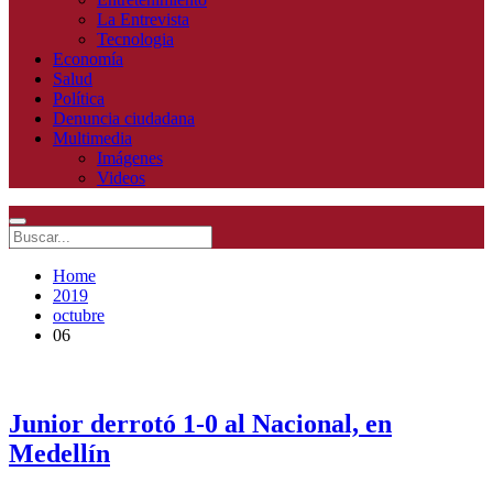
La Entrevista
Tecnologia
Economía
Salud
Política
Denuncia ciudadana
Multimedia
Imágenes
Videos
Home
2019
octubre
06
Junior derrotó 1-0 al Nacional, en
Medellín