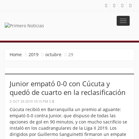
Toggle
navigat
PRIMERO NOTICIAS
El mejor portal web de noticias de Barranquilla
Home
2019
octubre
29
Junior empató 0-0 con Cúcuta y
quedó de cuarto en la reclasificación
OCT 29 2019 10:15 PM
0
Cúcuta recibió en Barranquilla un premio al aguante:
empató 0-0 contra Junior, que dispuso de todas las
opciones de gol en 90 minutos, y con mucho sacrificio se
instaló en los cuadrangulares de la Liga II 2019. Los
dirigidos por Guillermo Sanguinetti firmaron un empate