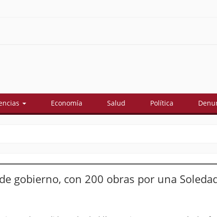
encias
Economía
Salud
Política
Denun
a de gobierno, con 200 obras por una Soleda