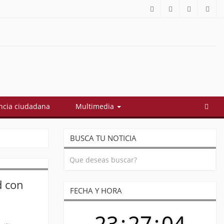
cia ciudadana
Multimedia
BUSCA TU NOTICIA
d con
FECHA Y HORA
23
:
27
:
04