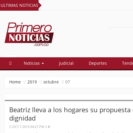
ULTIMAS NOTICIAS
PRIMERO
El mejor portal web de noticias de
Barranquilla
NOTICIAS
Noticias
Judicial
Deportes
Tend
Home
2019
octubre
07
Beatriz lleva a los hogares su propuest
dignidad
OCT 7 2019 04:27 PM
0