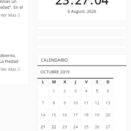
milias un
idad”. En el
6 August, 2026
Ver Mas
obierno,
CALENDARIO
La Piedad
Ver Mas
OCTUBRE 2019
L
M
X
J
V
S
D
1
2
3
4
5
6
7
8
9
10
11
12
13
14
15
16
17
18
19
20
21
22
23
24
25
26
27