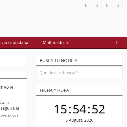
í quedó conformado el gabinete de Abelardo De La Espriella: estos
cia ciudadana
Multimedia
BUSCA TU NOTICIA
rraza
FECHA Y HORA
 a la
15
:
54
:
52
 seguirá la
Ver Mas
6 August, 2026