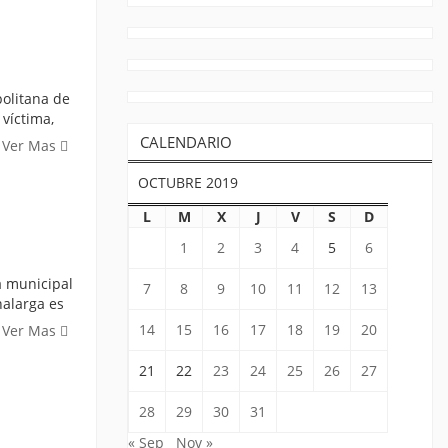
politana de
 víctima,
CALENDARIO
Ver Mas
OCTUBRE 2019
L
M
X
J
V
S
D
1
2
3
4
5
6
a municipal
7
8
9
10
11
12
13
nalarga es
14
15
16
17
18
19
20
Ver Mas
21
22
23
24
25
26
27
28
29
30
31
« Sep
Nov »