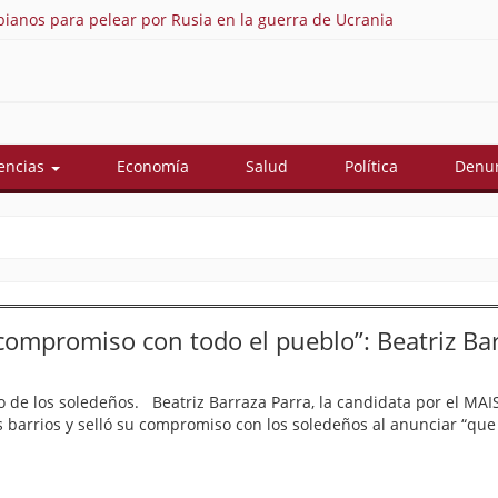
ianos para pelear por Rusia en la guerra de Ucrania
As
encias
Economía
Salud
Política
Denun
 compromiso con todo el pueblo”: Beatriz Ba
o de los soledeños. Beatriz Barraza Parra, la candidata por el MAIS
s barrios y selló su compromiso con los soledeños al anunciar “que