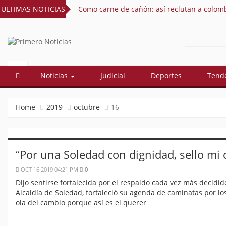
ULTIMAS NOTICIAS
Como carne de cañón: así reclutan a colomb
PRIMERO
El mejor portal web de noticias de
Barranquilla
NOTICIAS
Noticias
Judicial
Deportes
Tend
Home
2019
octubre
16
“Por una Soledad con dignidad, sello mi
OCT 16 2019 04:21 PM
0
Dijo sentirse fortalecida por el respaldo cada vez más decidid
Alcaldía de Soledad, fortaleció su agenda de caminatas por lo
ola del cambio porque así es el querer