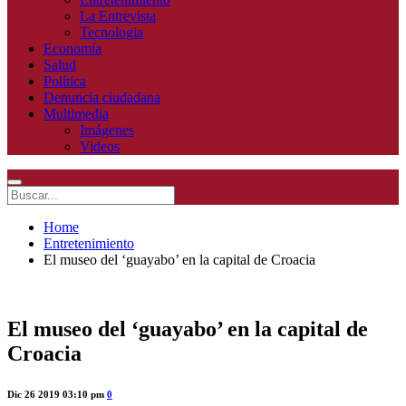
La Entrevista
Tecnologia
Economía
Salud
Política
Denuncia ciudadana
Multimedia
Imágenes
Videos
Home
Entretenimiento
El museo del ‘guayabo’ en la capital de Croacia
El museo del ‘guayabo’ en la capital de
Croacia
Dic 26 2019 03:10 pm
0