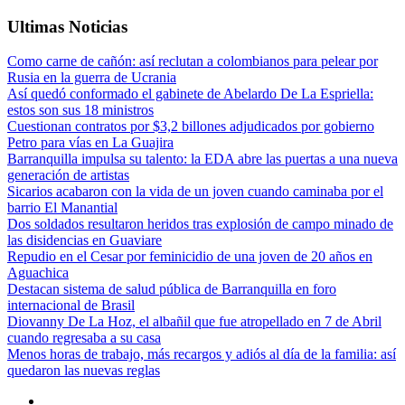
Ultimas Noticias
Como carne de cañón: así reclutan a colombianos para pelear por
Rusia en la guerra de Ucrania
Así quedó conformado el gabinete de Abelardo De La Espriella:
estos son sus 18 ministros
Cuestionan contratos por $3,2 billones adjudicados por gobierno
Petro para vías en La Guajira
Barranquilla impulsa su talento: la EDA abre las puertas a una nueva
generación de artistas
Sicarios acabaron con la vida de un joven cuando caminaba por el
barrio El Manantial
Dos soldados resultaron heridos tras explosión de campo minado de
las disidencias en Guaviare
Repudio en el Cesar por feminicidio de una joven de 20 años en
Aguachica
Destacan sistema de salud pública de Barranquilla en foro
internacional de Brasil
Diovanny De La Hoz, el albañil que fue atropellado en 7 de Abril
cuando regresaba a su casa
Menos horas de trabajo, más recargos y adiós al día de la familia: así
quedaron las nuevas reglas