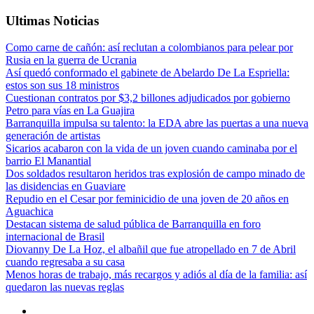
Ultimas Noticias
Como carne de cañón: así reclutan a colombianos para pelear por
Rusia en la guerra de Ucrania
Así quedó conformado el gabinete de Abelardo De La Espriella:
estos son sus 18 ministros
Cuestionan contratos por $3,2 billones adjudicados por gobierno
Petro para vías en La Guajira
Barranquilla impulsa su talento: la EDA abre las puertas a una nueva
generación de artistas
Sicarios acabaron con la vida de un joven cuando caminaba por el
barrio El Manantial
Dos soldados resultaron heridos tras explosión de campo minado de
las disidencias en Guaviare
Repudio en el Cesar por feminicidio de una joven de 20 años en
Aguachica
Destacan sistema de salud pública de Barranquilla en foro
internacional de Brasil
Diovanny De La Hoz, el albañil que fue atropellado en 7 de Abril
cuando regresaba a su casa
Menos horas de trabajo, más recargos y adiós al día de la familia: así
quedaron las nuevas reglas