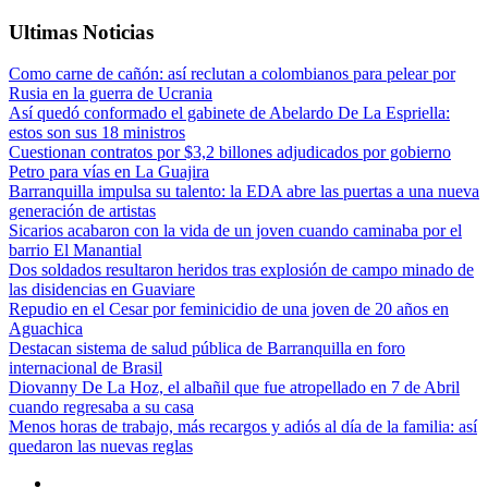
Ultimas Noticias
Como carne de cañón: así reclutan a colombianos para pelear por
Rusia en la guerra de Ucrania
Así quedó conformado el gabinete de Abelardo De La Espriella:
estos son sus 18 ministros
Cuestionan contratos por $3,2 billones adjudicados por gobierno
Petro para vías en La Guajira
Barranquilla impulsa su talento: la EDA abre las puertas a una nueva
generación de artistas
Sicarios acabaron con la vida de un joven cuando caminaba por el
barrio El Manantial
Dos soldados resultaron heridos tras explosión de campo minado de
las disidencias en Guaviare
Repudio en el Cesar por feminicidio de una joven de 20 años en
Aguachica
Destacan sistema de salud pública de Barranquilla en foro
internacional de Brasil
Diovanny De La Hoz, el albañil que fue atropellado en 7 de Abril
cuando regresaba a su casa
Menos horas de trabajo, más recargos y adiós al día de la familia: así
quedaron las nuevas reglas