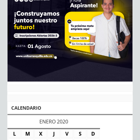
CALENDARIO
ENERO 2020
L
M
X
J
V
S
D