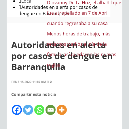
Local
a Hoz, el albañil que
Autoridades en alerta por casos de
do en 7 de Abril
dengue en Barranquilla
saba a su casa
de trabajo, más
Autoridades en alerta
iós al día de la
por casos de dengue en
quedaron las nuevas
Barranquilla
ENE 15 2020 11:15 AM
0
Compartir esta noticia