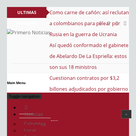
e cañón: así reclutan
ULTIMAS
s para pelear por
NOTICIAS
guerra de Ucrania
PRIMERO NOTICIAS
El mejor portal web de noticias de Barranquilla
nformado el gabinete
e La Espriella: estos
inistros
ontratos por $3,2
Main Menu
udicados por gobierno
Toggle navigation
as en La Guajira
impulsa su talento: la
Noticias
 puertas a una nueva
Colombia
Local
e artistas