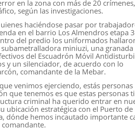
rror en la zona con más de 20 crímenes,
fico, según las investigaciones.
quienes haciéndose pasar por trabajador
ienda en el barrio Los Almendros etapa 3
entro del predio los uniformados hallaro
subametralladora miniuzi, una granada
ectivos del Escuadrón Móvil Antidisturb
os y un silenciador, de acuerdo con lo
larcón, comandante de la Mebar.
 que venimos ejerciendo, estás personas
ión que tenemos es que estas personas t
tructura criminal ha querido entrar en nu
su ubicación estratégica con el Puerto de
ena, dónde hemos incautado importante c
el comandante.