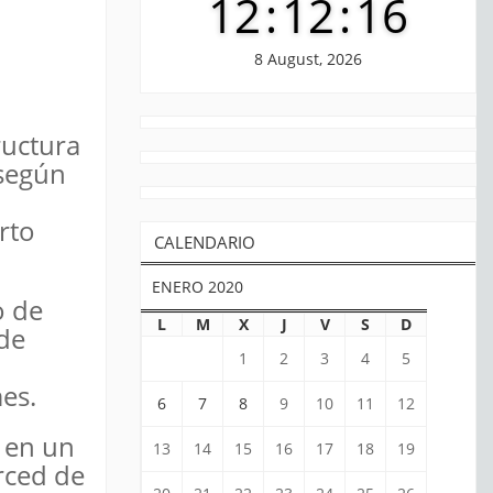
12
:
12
:
17
8 August, 2026
ructura
 según
rto
CALENDARIO
ENERO 2020
o de
L
M
X
J
V
S
D
de
1
2
3
4
5
es.
6
7
8
9
10
11
12
o en un
13
14
15
16
17
18
19
rced de