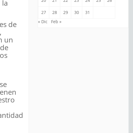
20
21
22
23
24
25
26
 la
27
28
29
30
31
« Dic
Feb »
es de
,
n un
 de
ios
 se
ienen
estro
antidad