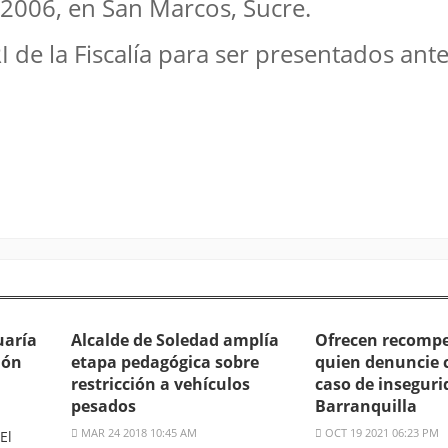
 2006, en San Marcos, Sucre.
 de la Fiscalía para ser presentados ant
uaría
Alcalde de Soledad amplía
Ofrecen recomp
ión
etapa pedagógica sobre
quien denuncie 
restricción a vehículos
caso de inseguri
pesados
Barranquilla
MAR 24 2018 10:45 AM
OCT 19 2021 06:23 PM
El