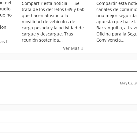
ón del
Compartir esta noticia Se
Compartir esta no
laudio
trata de los decretos 049 y 050,
canales de comunic
que no
que hacen alusión a la
una mejor segurida
movilidad de vehículos de
apuesta que hace la
loni
carga pesada y la actividad de
Barranquilla, a trav
cargue y descargue. Tras
Oficina para la Seg
reunión sostenida...
Convivencia...
Mas
Ver Mas
May 02, 2