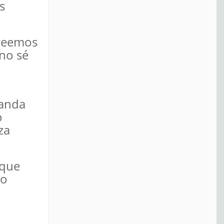
s
creemos
no sé
randa
o
za
eque
io