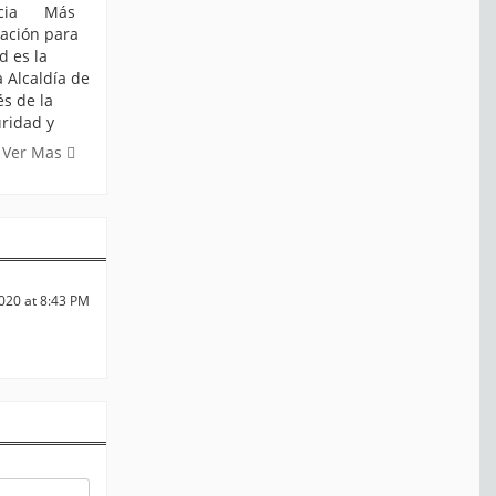
ticia Más
ación para
d es la
 Alcaldía de
és de la
uridad y
Ver Mas
020 at 8:43 PM