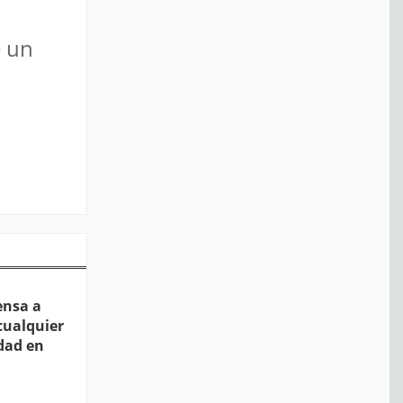
e un
ensa a
cualquier
dad en