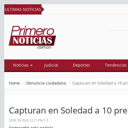
ULTIMAS NOTICIAS
PRIMERO
El mejor portal web de noticias de
Barranquilla
NOTICIAS
Noticias
Judicial
Deportes
Tendencias
Home
Denuncia ciudadana
Capturan en Soledad a 10 pre
Capturan en Soledad a 10 pres
ENE 30 2020 12:11 PM
1
Compartir esta noticia