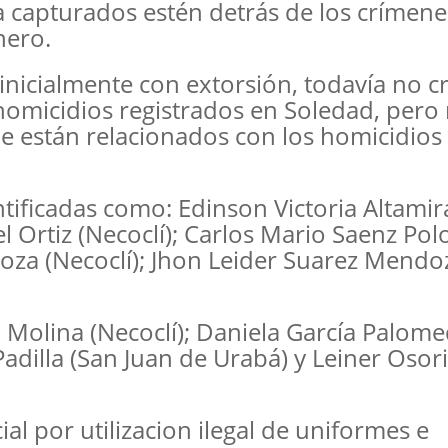
 capturados estén detrás de los crímene
nero.
inicialmente con extorsión, todavía no 
omicidios registrados en Soledad, pero 
ue están relacionados con los homicidios
tificadas como: Edinson Victoria Altami
 Ortiz (Necoclí); Carlos Mario Saenz Pol
oza (Necoclí); Jhon Leider Suarez Mendo
a Molina (Necoclí); Daniela García Palom
adilla (San Juan de Urabá) y Leiner Osor
ial por utilizacion ilegal de uniformes e