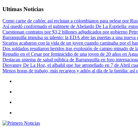
Ultimas Noticias
Como carne de cañón: así reclutan a colombianos para pelear por Rusi
Así quedó conformado el gabinete de Abelardo De La Espriella: estos
Cuestionan contratos por $3,2 billones adjudicados por gobierno Petr
Barranquilla impulsa su talento: la EDA abre las puertas a una nueva g
Sicarios acabaron con la vida de un joven cuando caminaba por el bar
Dos soldados resultaron heridos tras explosión de campo minado de l
Repudio en el Cesar por feminicidio de una joven de 20 años en Agu
Destacan sistema de salud pública de Barranquilla en foro internaciona
Diovanny De La Hoz, el albañil que fue atropellado en 7 de Abril cua
Menos horas de trabajo, más recargos y adiós al día de la familia: así
Primero Noticias
El mejor portal web de noticias de Barranquilla