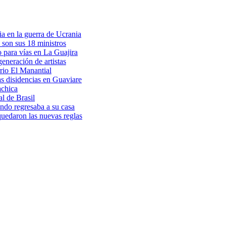
a en la guerra de Ucrania
 son sus 18 ministros
o para vías en La Guajira
eneración de artistas
rio El Manantial
as disidencias en Guaviare
achica
l de Brasil
ndo regresaba a su casa
 quedaron las nuevas reglas