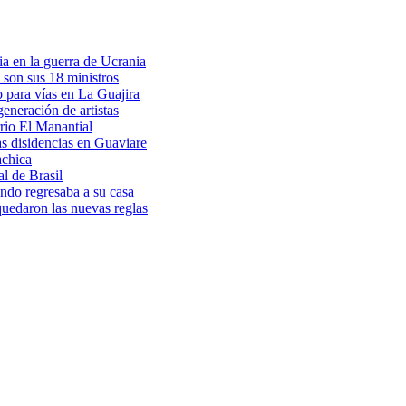
a en la guerra de Ucrania
 son sus 18 ministros
o para vías en La Guajira
eneración de artistas
rio El Manantial
as disidencias en Guaviare
achica
l de Brasil
ndo regresaba a su casa
 quedaron las nuevas reglas