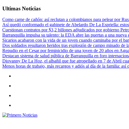
Ultimas Noticias
Como carne de cañón: así reclutan a colombianos para pelear por Rusi
Así quedó conformado el gabinete de Abelardo De La Espriella: estos
Cuestionan contratos por $3,2 billones adjudicados por gobierno Petr
Barranquilla impulsa su talento: la EDA abre las puertas a una nueva g
Sicarios acabaron con la vida de un joven cuando caminaba por el bar
Dos soldados resultaron heridos tras explosión de campo minado de l
Repudio en el Cesar por feminicidio de una joven de 20 años en Agu
Destacan sistema de salud pública de Barranquilla en foro internaciona
Diovanny De La Hoz, el albañil que fue atropellado en 7 de Abril cua
Menos horas de trabajo, más recargos y adiós al día de la familia: así
Primero Noticias
El mejor portal web de noticias de Barranquilla