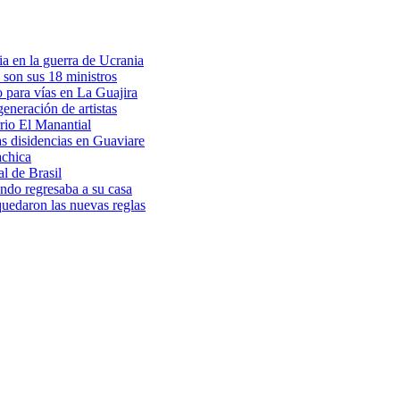
a en la guerra de Ucrania
 son sus 18 ministros
o para vías en La Guajira
eneración de artistas
rio El Manantial
as disidencias en Guaviare
achica
l de Brasil
ndo regresaba a su casa
 quedaron las nuevas reglas