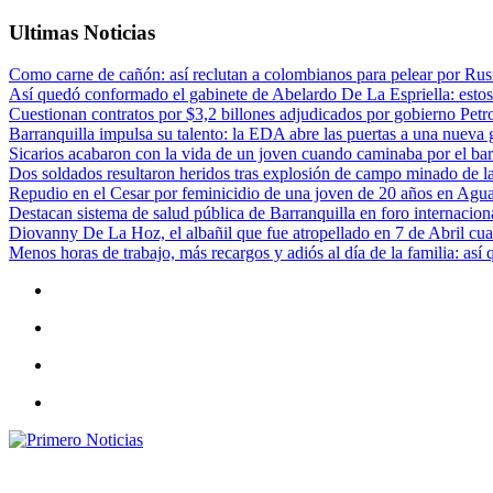
Ultimas Noticias
Como carne de cañón: así reclutan a colombianos para pelear por Rusi
Así quedó conformado el gabinete de Abelardo De La Espriella: estos
Cuestionan contratos por $3,2 billones adjudicados por gobierno Petr
Barranquilla impulsa su talento: la EDA abre las puertas a una nueva g
Sicarios acabaron con la vida de un joven cuando caminaba por el bar
Dos soldados resultaron heridos tras explosión de campo minado de l
Repudio en el Cesar por feminicidio de una joven de 20 años en Agu
Destacan sistema de salud pública de Barranquilla en foro internaciona
Diovanny De La Hoz, el albañil que fue atropellado en 7 de Abril cua
Menos horas de trabajo, más recargos y adiós al día de la familia: así
Primero Noticias
El mejor portal web de noticias de Barranquilla