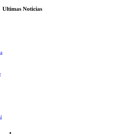
Ultimas Noticias
va
e
í