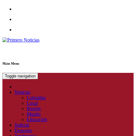
Primero Noticias
El mejor portal web de noticias de Barranquilla
Main Menu
Toggle navigation
Noticias
Colombia
Local
Región
Mundo
Educación
Judicial
Deportes
Tendencias