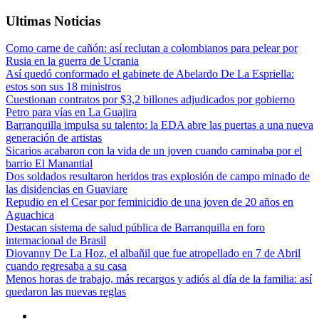
Ultimas Noticias
Como carne de cañón: así reclutan a colombianos para pelear por
Rusia en la guerra de Ucrania
Así quedó conformado el gabinete de Abelardo De La Espriella:
estos son sus 18 ministros
Cuestionan contratos por $3,2 billones adjudicados por gobierno
Petro para vías en La Guajira
Barranquilla impulsa su talento: la EDA abre las puertas a una nueva
generación de artistas
Sicarios acabaron con la vida de un joven cuando caminaba por el
barrio El Manantial
Dos soldados resultaron heridos tras explosión de campo minado de
las disidencias en Guaviare
Repudio en el Cesar por feminicidio de una joven de 20 años en
Aguachica
Destacan sistema de salud pública de Barranquilla en foro
internacional de Brasil
Diovanny De La Hoz, el albañil que fue atropellado en 7 de Abril
cuando regresaba a su casa
Menos horas de trabajo, más recargos y adiós al día de la familia: así
quedaron las nuevas reglas