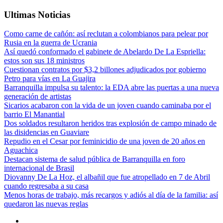
Ultimas Noticias
Como carne de cañón: así reclutan a colombianos para pelear por
Rusia en la guerra de Ucrania
Así quedó conformado el gabinete de Abelardo De La Espriella:
estos son sus 18 ministros
Cuestionan contratos por $3,2 billones adjudicados por gobierno
Petro para vías en La Guajira
Barranquilla impulsa su talento: la EDA abre las puertas a una nueva
generación de artistas
Sicarios acabaron con la vida de un joven cuando caminaba por el
barrio El Manantial
Dos soldados resultaron heridos tras explosión de campo minado de
las disidencias en Guaviare
Repudio en el Cesar por feminicidio de una joven de 20 años en
Aguachica
Destacan sistema de salud pública de Barranquilla en foro
internacional de Brasil
Diovanny De La Hoz, el albañil que fue atropellado en 7 de Abril
cuando regresaba a su casa
Menos horas de trabajo, más recargos y adiós al día de la familia: así
quedaron las nuevas reglas