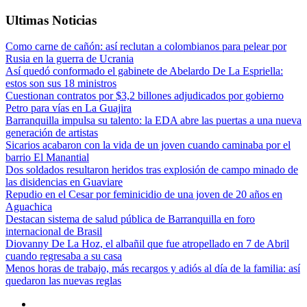
Ultimas Noticias
Como carne de cañón: así reclutan a colombianos para pelear por
Rusia en la guerra de Ucrania
Así quedó conformado el gabinete de Abelardo De La Espriella:
estos son sus 18 ministros
Cuestionan contratos por $3,2 billones adjudicados por gobierno
Petro para vías en La Guajira
Barranquilla impulsa su talento: la EDA abre las puertas a una nueva
generación de artistas
Sicarios acabaron con la vida de un joven cuando caminaba por el
barrio El Manantial
Dos soldados resultaron heridos tras explosión de campo minado de
las disidencias en Guaviare
Repudio en el Cesar por feminicidio de una joven de 20 años en
Aguachica
Destacan sistema de salud pública de Barranquilla en foro
internacional de Brasil
Diovanny De La Hoz, el albañil que fue atropellado en 7 de Abril
cuando regresaba a su casa
Menos horas de trabajo, más recargos y adiós al día de la familia: así
quedaron las nuevas reglas