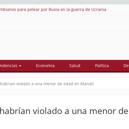
ardo De La Espriella: estos son sus 18 ministros
Cu
ndencias
Economía
Salud
Política
De
habrían violado a una menor de edad en Manatí
habrían violado a una menor d