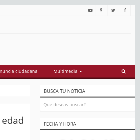
estionan contratos por $3,2 billones adjudicados por gobierno Petr
nuncia ciudadana
Multimedia
BUSCA TU NOTICIA
e edad
FECHA Y HORA