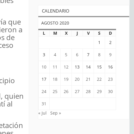
bles
CALENDARIO
vía que
AGOSTO 2020
ieron a
L
M
X
J
V
S
D
os de
1
2
cceso
3
4
5
6
7
8
9
10
11
12
13
14
15
16
cipio
17
18
19
20
21
22
23
24
25
26
27
28
29
30
, quien
í al
31
« Jul
Sep »
etación
menes