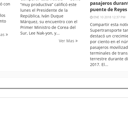
pasajeros durant
ió con
“muy productiva” calificó este
puente de Reyes
lunes el Presidente de la
los
República, Iván Duque
ENE 10 2018 12:37 PM
nto
Márquez, su encuentro con el
Compartir esta no
Primer Ministro de Corea del
Supertransporte t
Sur, Lee Nak-yon, y...
Mas
destacó un crecimie
Ver Mas
por ciento en el n
pasajeros movilizad
terminales de trans
terrestre durante d
2017. El...