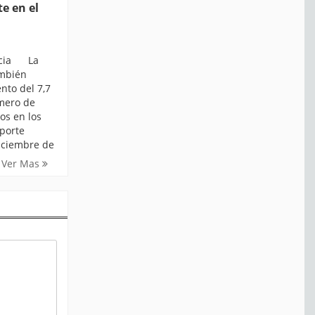
e en el
ticia La
ambién
nto del 7,7
úmero de
os en los
porte
iciembre de
Ver Mas