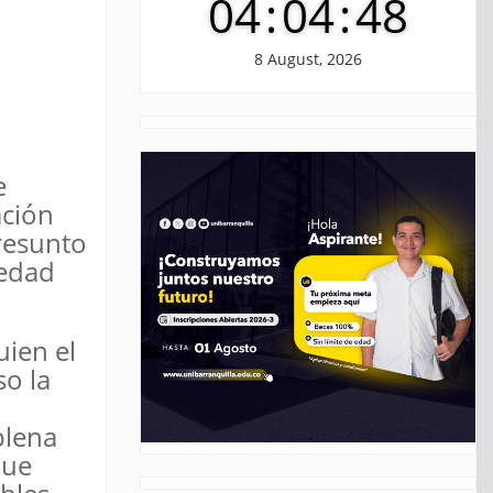
04
:
04
:
49
8 August, 2026
e
ación
resunto
 edad
uien el
so la
n
plena
que