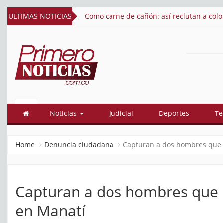
uerra de Ucrania
ULTIMAS NOTICIAS
Así quedó conformado el gabinete de Abel
PRIMERO
El mejor portal web de noticias de
Barranquilla
NOTICIAS
Noticias
Judicial
Deportes
Te
Home
Denuncia ciudadana
Capturan a dos hombres que 
Capturan a dos hombres que 
en Manatí