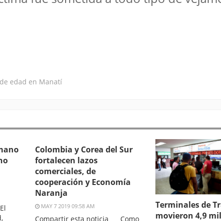
 de edad en Manatí
 mano
Colombia y Corea del Sur
no
fortalecen lazos
comerciales, de
cooperación y Economía
Naranja
Terminales de T
MAY 7 2019 09:58 AM
El
movieron 4,9 mi
,
Compartir esta noticia Como