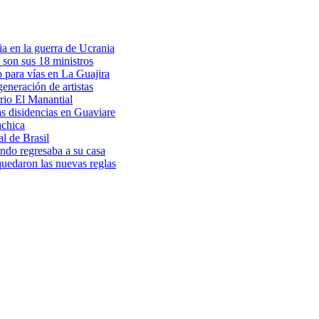
a en la guerra de Ucrania
 son sus 18 ministros
o para vías en La Guajira
eneración de artistas
rio El Manantial
as disidencias en Guaviare
achica
l de Brasil
ndo regresaba a su casa
 quedaron las nuevas reglas