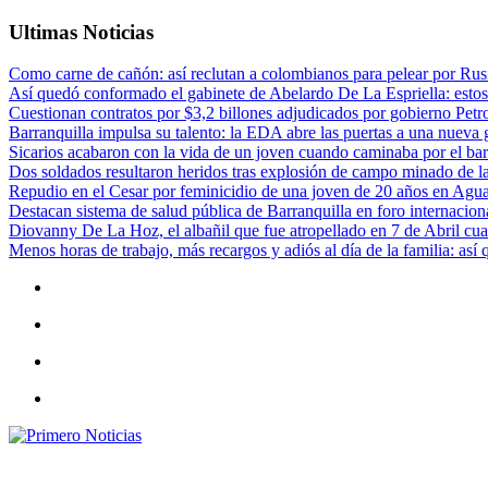
Ultimas Noticias
Como carne de cañón: así reclutan a colombianos para pelear por Rusi
Así quedó conformado el gabinete de Abelardo De La Espriella: estos
Cuestionan contratos por $3,2 billones adjudicados por gobierno Petr
Barranquilla impulsa su talento: la EDA abre las puertas a una nueva g
Sicarios acabaron con la vida de un joven cuando caminaba por el bar
Dos soldados resultaron heridos tras explosión de campo minado de l
Repudio en el Cesar por feminicidio de una joven de 20 años en Agu
Destacan sistema de salud pública de Barranquilla en foro internaciona
Diovanny De La Hoz, el albañil que fue atropellado en 7 de Abril cua
Menos horas de trabajo, más recargos y adiós al día de la familia: así
Primero Noticias
El mejor portal web de noticias de Barranquilla