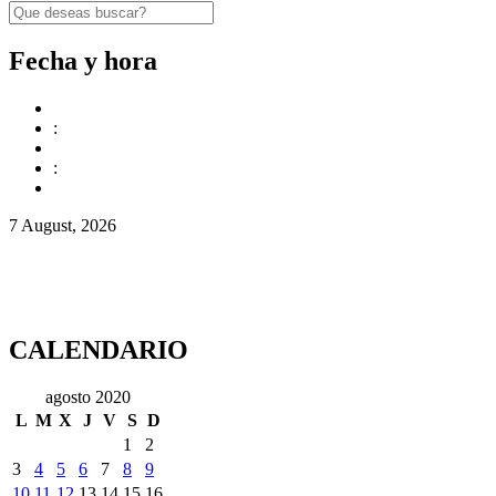
Fecha y hora
:
:
7 August, 2026
CALENDARIO
agosto 2020
L
M
X
J
V
S
D
1
2
3
4
5
6
7
8
9
10
11
12
13
14
15
16