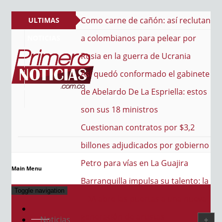
e cañón: así reclutan
ULTIMAS
s para pelear por
NOTICIAS
guerra de Ucrania
nformado el gabinete
e La Espriella: estos
PRIMERO NOTICIAS
El mejor portal web de noticias de Barranquilla
inistros
ontratos por $3,2
udicados por gobierno
as en La Guajira
Main Menu
impulsa su talento: la
Toggle navigation
 puertas a una nueva
e artistas
Noticias