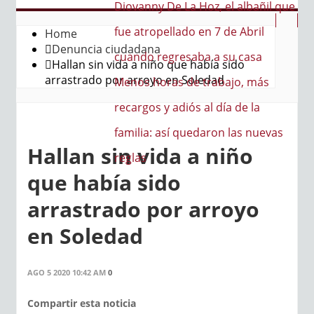
a Hoz, el albañil que
do en 7 de Abril
Home
Denuncia ciudadana
saba a su casa
Hallan sin vida a niño que había sido
arrastrado por arroyo en Soledad
de trabajo, más
iós al día de la
quedaron las nuevas
Hallan sin vida a niño
que había sido
arrastrado por arroyo
en Soledad
AGO 5 2020 10:42 AM
0
Compartir esta noticia