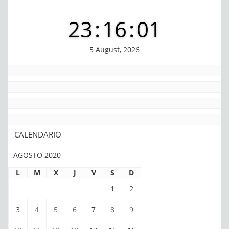
23
:
16
:
01
5 August, 2026
CALENDARIO
AGOSTO 2020
L
M
X
J
V
S
D
1
2
3
4
5
6
7
8
9