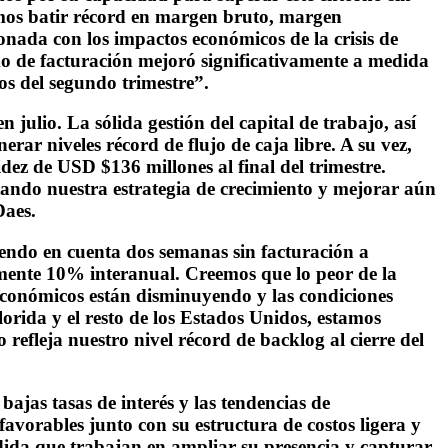
amos batir récord en margen bruto, margen
nada con los impactos económicos de la crisis de
mo de facturación mejoró significativamente a medida
os del segundo trimestre”.
julio. La sólida gestión del capital de trabajo, así
rar niveles récord de flujo de caja libre. A su vez,
dez de USD $136 millones al final del trimestre.
tando nuestra estrategia de crecimiento y mejorar aún
Daes.
niendo en cuenta dos semanas sin facturación a
mente 10% interanual. Creemos que lo peor de la
 económicos están disminuyendo y las condiciones
rida y el resto de los Estados Unidos, estamos
 refleja nuestro nivel récord de backlog al cierre del
bajas tasas de interés y las tendencias de
avorables junto con su estructura de costos ligera y
edida que trabajan en ampliar su presencia y capturar