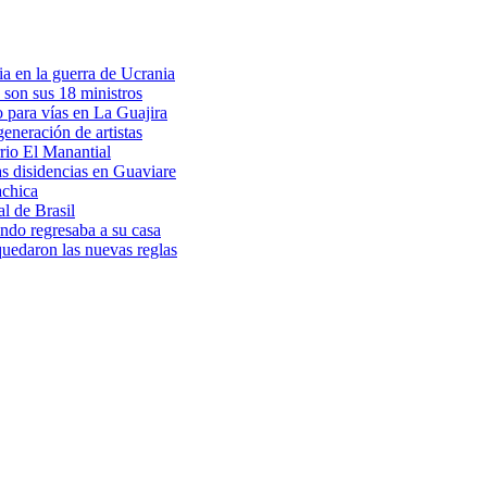
a en la guerra de Ucrania
 son sus 18 ministros
o para vías en La Guajira
eneración de artistas
rio El Manantial
as disidencias en Guaviare
achica
l de Brasil
ndo regresaba a su casa
 quedaron las nuevas reglas