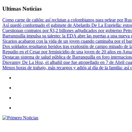
Ultimas Noticias
Como carne de cañón: así reclutan a colombianos para pelear por Rusi
Así quedó conformado el gabinete de Abelardo De La Espriella: estos
Cuestionan contratos por $3,2 billones adjudicados por gobierno Petr
Barranquilla impulsa su talento: la EDA abre las puertas a una nueva g
Sicarios acabaron con la vida de un joven cuando caminaba por el bar
Dos soldados resultaron heridos tras explosión de campo minado de l
Repudio en el Cesar por feminicidio de una joven de 20 años en Agu
Destacan sistema de salud pública de Barranquilla en foro internaciona
Diovanny De La Hoz, el albañil que fue atropellado en 7 de Abril cua
Menos horas de trabajo, más recargos y adiós al día de la familia: así
Primero Noticias
El mejor portal web de noticias de Barranquilla