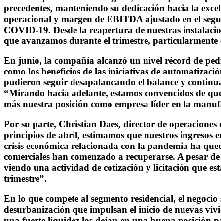
precedentes, manteniendo su dedicación hacia la exc
operacional y margen de EBITDA ajustado en el segund
COVID-19. Desde la reapertura de nuestras instalacio
que avanzamos durante el trimestre, particularmente 
En junio, la compañía alcanzó un nivel récord de pedid
como los beneficios de las iniciativas de automatizació
pudieron seguir desapalancando el balance y continuar 
“Mirando hacia adelante, estamos convencidos de que 
más nuestra posición como empresa líder en la manuf
Por su parte, Christian Daes, director de operaciones
principios de abril, estimamos que nuestros ingreso
crisis económica relacionada con la pandemia ha queda
comerciales han comenzado a recuperarse. A pesar de 
viendo una actividad de cotización y licitación que est
trimestre”.
En lo que compete al segmento residencial, el negocio 
desurbanización que impulsan el inicio de nuevas vivi
una fuerte liquidez los dejan en una buena posición p