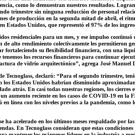
elencia, como lo demuestran nuestros resultados. Logr
o trimestre sin ninguna reducción de personal relacio
nes de producción en la segunda mitad de abril, el rit
en Estados Unidos, que representó el 97% de los ingres
os residenciales para un mes, y ese impulso continuó en 
n de alto rendimiento colectivamente les permitieron gene
fortaleciendo su flexibilidad financiera, con una liqui
tenemos los recursos financieros para continuar ejecu
actura de vidrio arquitectónico”, agrega José Manuel 
 de Tecnoglass, declaró: “Para el segundo trimestre, te
s en los Estados Unidos habrían disminuido aproximada
do atrás. En casi todas nuestras regiones, los cierres
un aumento reciente en los casos de COVID-19 en la Flo
á en línea con los niveles previos a la pandemia, como lo
se ha acelerado en los últimos meses respaldado por las 
endas. En Tecnoglass consideran que estas condiciones f
ara mantener los márgenes líderes en la industria a m