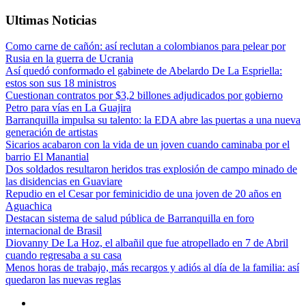
Ultimas Noticias
Como carne de cañón: así reclutan a colombianos para pelear por
Rusia en la guerra de Ucrania
Así quedó conformado el gabinete de Abelardo De La Espriella:
estos son sus 18 ministros
Cuestionan contratos por $3,2 billones adjudicados por gobierno
Petro para vías en La Guajira
Barranquilla impulsa su talento: la EDA abre las puertas a una nueva
generación de artistas
Sicarios acabaron con la vida de un joven cuando caminaba por el
barrio El Manantial
Dos soldados resultaron heridos tras explosión de campo minado de
las disidencias en Guaviare
Repudio en el Cesar por feminicidio de una joven de 20 años en
Aguachica
Destacan sistema de salud pública de Barranquilla en foro
internacional de Brasil
Diovanny De La Hoz, el albañil que fue atropellado en 7 de Abril
cuando regresaba a su casa
Menos horas de trabajo, más recargos y adiós al día de la familia: así
quedaron las nuevas reglas