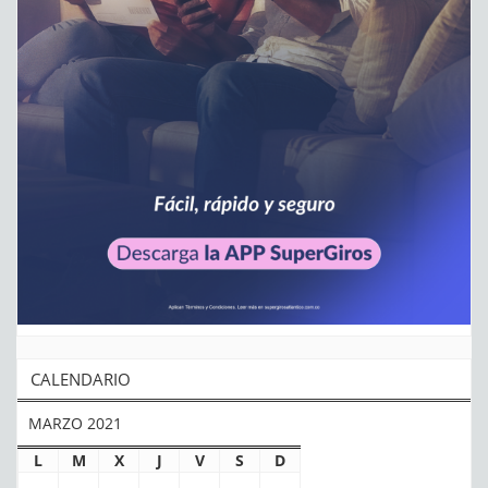
CALENDARIO
MARZO 2021
L
M
X
J
V
S
D