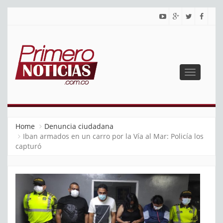
Toggle
navigatio
PRIMERO NOTICIAS
El mejor portal web de noticias de Barranquilla
Home
Denuncia ciudadana
Iban armados en un carro por la Vía al Mar: Policía los
capturó