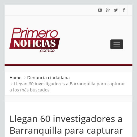
Toggle
navigatio
PRIMERO NOTICIAS
El mejor portal web de noticias de Barranquilla
Home
Denuncia ciudadana
Llegan 60 investigadores a Barranquilla para capturar
a los más buscados
Llegan 60 investigadores a
Barranquilla para capturar