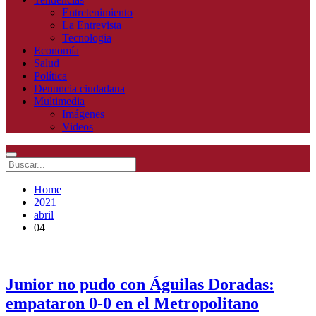
Entretenimiento
La Entrevista
Tecnologia
Economía
Salud
Política
Denuncia ciudadana
Multimedia
Imágenes
Videos
Home
2021
abril
04
Junior no pudo con Águilas Doradas:
empataron 0-0 en el Metropolitano