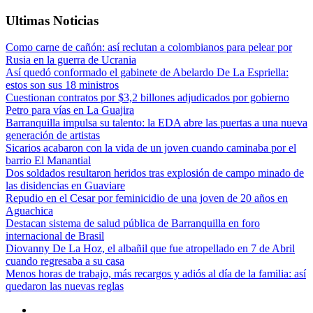
Ultimas Noticias
Como carne de cañón: así reclutan a colombianos para pelear por
Rusia en la guerra de Ucrania
Así quedó conformado el gabinete de Abelardo De La Espriella:
estos son sus 18 ministros
Cuestionan contratos por $3,2 billones adjudicados por gobierno
Petro para vías en La Guajira
Barranquilla impulsa su talento: la EDA abre las puertas a una nueva
generación de artistas
Sicarios acabaron con la vida de un joven cuando caminaba por el
barrio El Manantial
Dos soldados resultaron heridos tras explosión de campo minado de
las disidencias en Guaviare
Repudio en el Cesar por feminicidio de una joven de 20 años en
Aguachica
Destacan sistema de salud pública de Barranquilla en foro
internacional de Brasil
Diovanny De La Hoz, el albañil que fue atropellado en 7 de Abril
cuando regresaba a su casa
Menos horas de trabajo, más recargos y adiós al día de la familia: así
quedaron las nuevas reglas