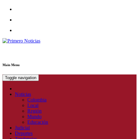
Primero Noticias
El mejor portal web de noticias de Barranquilla
Main Menu
Toggle navigation
Noticias
Colombia
Local
Región
Mundo
Educación
Judicial
Deportes
Tendencias