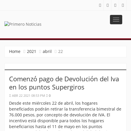
Toggle
navigat
PRIMERO NOTICIAS
El mejor portal web de noticias de Barranquilla
Home
2021
abril
22
Comenzó pago de Devolución del Iva
en los puntos Supergiros
ABR 22 2021 08:53 PM
0
Desde este miércoles 22 de abril, los hogares
beneficiados podrán retirar la transferencia bimestral de
76.000 pesos, por concepto de devolución de IVA. El
incentivo está disponible para todos los hogares
beneficiarios hasta el 11 de mayo en los puntos