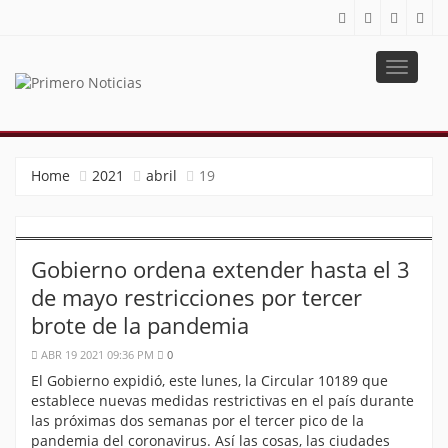
Toggle
navigat
PRIMERO NOTICIAS
El mejor portal web de noticias de Barranquilla
Home
2021
abril
19
Gobierno ordena extender hasta el 3
de mayo restricciones por tercer
brote de la pandemia
ABR 19 2021 09:36 PM
0
El Gobierno expidió, este lunes, la Circular 10189 que
establece nuevas medidas restrictivas en el país durante
las próximas dos semanas por el tercer pico de la
pandemia del coronavirus. Así las cosas, las ciudades