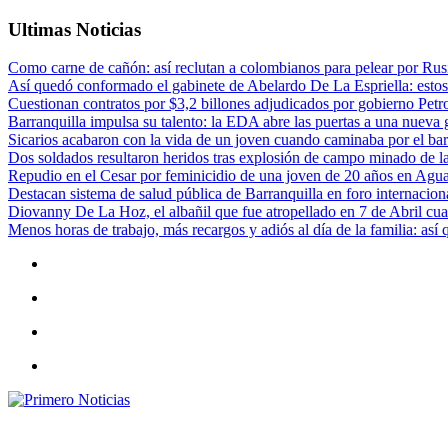
Ultimas Noticias
Como carne de cañón: así reclutan a colombianos para pelear por Rusi
Así quedó conformado el gabinete de Abelardo De La Espriella: estos
Cuestionan contratos por $3,2 billones adjudicados por gobierno Petr
Barranquilla impulsa su talento: la EDA abre las puertas a una nueva g
Sicarios acabaron con la vida de un joven cuando caminaba por el bar
Dos soldados resultaron heridos tras explosión de campo minado de l
Repudio en el Cesar por feminicidio de una joven de 20 años en Agu
Destacan sistema de salud pública de Barranquilla en foro internaciona
Diovanny De La Hoz, el albañil que fue atropellado en 7 de Abril cua
Menos horas de trabajo, más recargos y adiós al día de la familia: así
Primero Noticias
El mejor portal web de noticias de Barranquilla