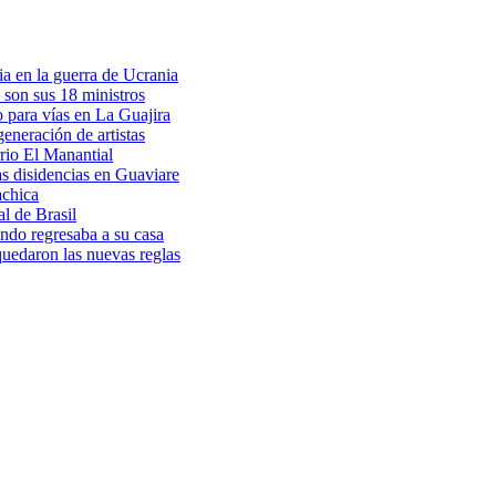
a en la guerra de Ucrania
 son sus 18 ministros
o para vías en La Guajira
eneración de artistas
rio El Manantial
as disidencias en Guaviare
achica
l de Brasil
ndo regresaba a su casa
 quedaron las nuevas reglas