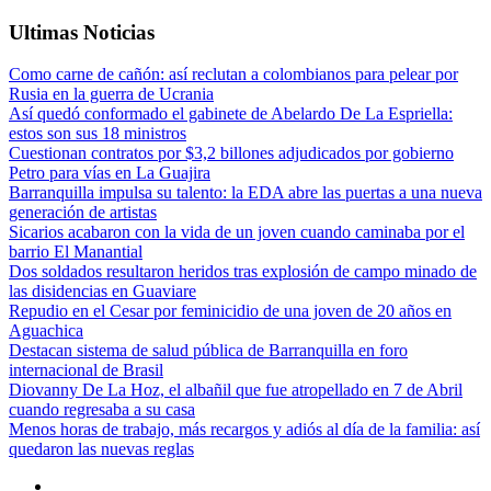
Ultimas Noticias
Como carne de cañón: así reclutan a colombianos para pelear por
Rusia en la guerra de Ucrania
Así quedó conformado el gabinete de Abelardo De La Espriella:
estos son sus 18 ministros
Cuestionan contratos por $3,2 billones adjudicados por gobierno
Petro para vías en La Guajira
Barranquilla impulsa su talento: la EDA abre las puertas a una nueva
generación de artistas
Sicarios acabaron con la vida de un joven cuando caminaba por el
barrio El Manantial
Dos soldados resultaron heridos tras explosión de campo minado de
las disidencias en Guaviare
Repudio en el Cesar por feminicidio de una joven de 20 años en
Aguachica
Destacan sistema de salud pública de Barranquilla en foro
internacional de Brasil
Diovanny De La Hoz, el albañil que fue atropellado en 7 de Abril
cuando regresaba a su casa
Menos horas de trabajo, más recargos y adiós al día de la familia: así
quedaron las nuevas reglas