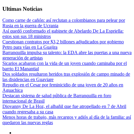
Ultimas Noticias
Como carne de cañón: así reclutan a colombianos para pelear por
Rusia en la guerra de Ucrania
Así quedó conformado el gabinete de Abelardo De La Espriella:
estos son sus 18 ministros
Cuestionan contratos por $3,2 billones adjudicados por gobierno
Petro para vías en La Guajira
Barranquilla impulsa su talento: la EDA abre las puertas a una nueva
generación de artistas
Sicarios acabaron con la vida de un joven cuando caminaba por el
barrio El Manantial
Dos soldados resultaron heridos tras explosión de campo minado de
las disidencias en Guaviare
Repudio en el Cesar por feminicidio de una joven de 20 años en
Aguachica
Destacan sistema de salud pública de Barranquilla en foro
internacional de Brasil
Diovanny De La Hoz, el albañil que fue atropellado en 7 de Abril
cuando regresaba a su casa
Menos horas de trabajo, más recargos y adiós al día de la familia: así
quedaron las nuevas reglas