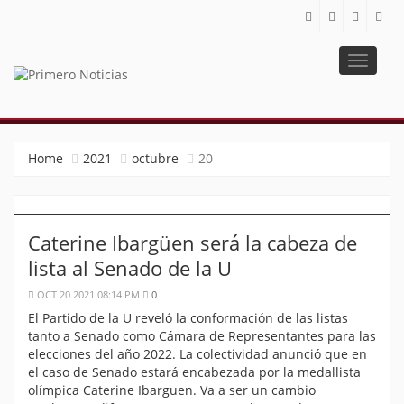
Toggle
navigat
PRIMERO NOTICIAS
El mejor portal web de noticias de Barranquilla
Home
2021
octubre
20
Caterine Ibargüen será la cabeza de
lista al Senado de la U
OCT 20 2021 08:14 PM
0
El Partido de la U reveló la conformación de las listas
tanto a Senado como Cámara de Representantes para las
elecciones del año 2022. La colectividad anunció que en
el caso de Senado estará encabezada por la medallista
olímpica Caterine Ibarguen. Va a ser un cambio