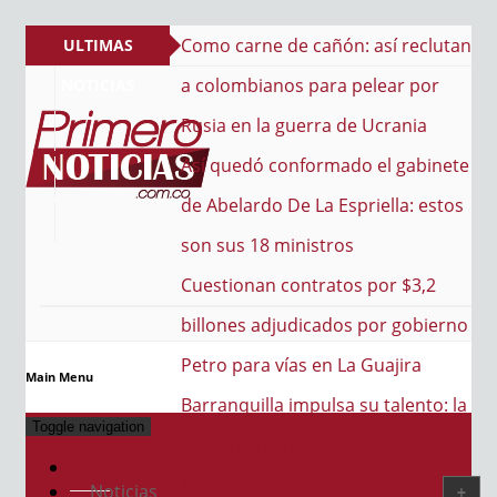
e cañón: así reclutan
ULTIMAS
s para pelear por
NOTICIAS
guerra de Ucrania
nformado el gabinete
e La Espriella: estos
PRIMERO NOTICIAS
El mejor portal web de noticias de Barranquilla
inistros
ontratos por $3,2
udicados por gobierno
as en La Guajira
Main Menu
impulsa su talento: la
Toggle navigation
 puertas a una nueva
e artistas
Noticias