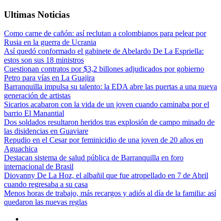
Ultimas Noticias
Como carne de cañón: así reclutan a colombianos para pelear por
Rusia en la guerra de Ucrania
Así quedó conformado el gabinete de Abelardo De La Espriella:
estos son sus 18 ministros
Cuestionan contratos por $3,2 billones adjudicados por gobierno
Petro para vías en La Guajira
Barranquilla impulsa su talento: la EDA abre las puertas a una nueva
generación de artistas
Sicarios acabaron con la vida de un joven cuando caminaba por el
barrio El Manantial
Dos soldados resultaron heridos tras explosión de campo minado de
las disidencias en Guaviare
Repudio en el Cesar por feminicidio de una joven de 20 años en
Aguachica
Destacan sistema de salud pública de Barranquilla en foro
internacional de Brasil
Diovanny De La Hoz, el albañil que fue atropellado en 7 de Abril
cuando regresaba a su casa
Menos horas de trabajo, más recargos y adiós al día de la familia: así
quedaron las nuevas reglas