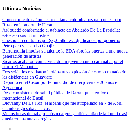
Ultimas Noticias
Como carne de cañón: así reclutan a colombianos para pelear por
Rusia en la guerra de Ucrania
Así quedó conformado el gabinete de Abelardo De La Espriella:
estos son sus 18 ministros
Cuestionan contratos por $3,2 billones adjudicados por gobierno
Petro para vías en La Guajira
Barranquilla impulsa su talento: la EDA abre las puertas a una nueva
generación de artistas
Sicarios acabaron con la vida de un joven cuando caminaba por el
barrio El Manantial
Dos soldados resultaron heridos tras explosión de campo minado de
las disidencias en Guaviare
Repudio en el Cesar por feminicidio de una joven de 20 años en
Aguachica
Destacan sistema de salud pública de Barranquilla en foro
internacional de Brasil
Diovanny De La Hoz, el albañil que fue atropellado en 7 de Abril
cuando regresaba a su casa
Menos horas de trabajo, más recargos y adiós al día de la familia: así
quedaron las nuevas reglas