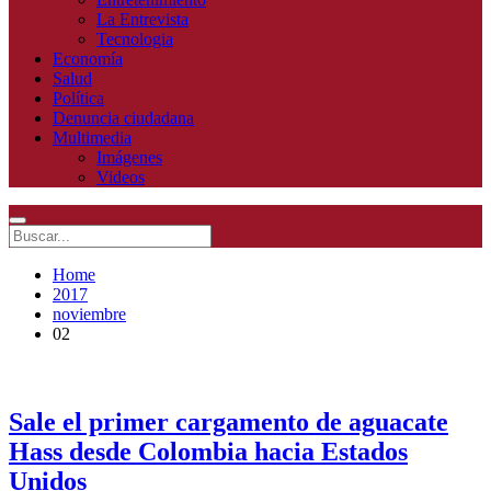
La Entrevista
Tecnologia
Economía
Salud
Política
Denuncia ciudadana
Multimedia
Imágenes
Videos
Home
2017
noviembre
02
Sale el primer cargamento de aguacate
Hass desde Colombia hacia Estados
Unidos