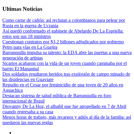
Ultimas Noticias
Como carne de cañón: así reclutan a colombianos para pelear por
Rusia en la guerra de Ucrania
Así quedó conformado el gabinete de Abelardo De La Espriella:
estos son sus 18 ministros
Cuestionan contratos por $3,2 billones adjudicados por gobierno
Petro para vías en La Guajira
Barranquilla impulsa su talento: la EDA abre las puertas a una nueva
generación de artistas
Sicarios acabaron con la vida de un joven cuando caminaba por el
barrio El Manantial
Dos soldados resultaron heridos tras explosión de campo minado de
las disidencias en Guaviare
Repudio en el Cesar por feminicidio de una joven de 20 años en
Aguachica
Destacan sistema de salud pública de Barranquilla en foro
internacional de Brasil
Diovanny De La Hoz, el albañil que fue atropellado en 7 de Abril
cuando regresaba a su casa
Menos horas de trabajo, más recargos y adiós al día de la familia: así
quedaron las nuevas reglas