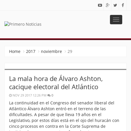
Toggle
navigat
PRIMERO NOTICIAS
El mejor portal web de noticias de Barranquilla
Home
2017
noviembre
29
La mala hora de Álvaro Ashton,
cacique electoral del Atlántico
NOV 29 2017 12:26 PM
0
La continuidad en el Congreso del senador liberal del
Atlántico Álvaro Ashton entró en el terreno de las
dificultades. A pesar de que lleva 19 años en el
Legislativo, por estos días está en el ojo del huracán con
cinco procesos en contra en la Corte Suprema de