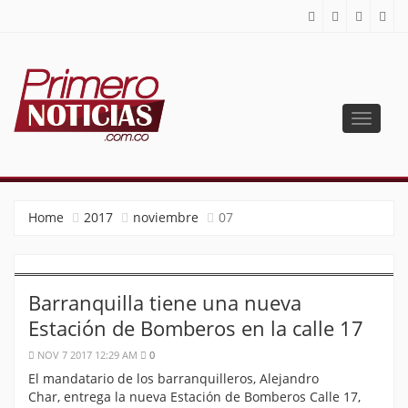
Toggle
navigat
PRIMERO NOTICIAS
El mejor portal web de noticias de Barranquilla
Home
2017
noviembre
07
Barranquilla tiene una nueva
Estación de Bomberos en la calle 17
NOV 7 2017 12:29 AM
0
El mandatario de los barranquilleros, Alejandro
Char, entrega la nueva Estación de Bomberos Calle 17,