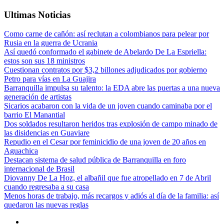
Ultimas Noticias
Como carne de cañón: así reclutan a colombianos para pelear por
Rusia en la guerra de Ucrania
Así quedó conformado el gabinete de Abelardo De La Espriella:
estos son sus 18 ministros
Cuestionan contratos por $3,2 billones adjudicados por gobierno
Petro para vías en La Guajira
Barranquilla impulsa su talento: la EDA abre las puertas a una nueva
generación de artistas
Sicarios acabaron con la vida de un joven cuando caminaba por el
barrio El Manantial
Dos soldados resultaron heridos tras explosión de campo minado de
las disidencias en Guaviare
Repudio en el Cesar por feminicidio de una joven de 20 años en
Aguachica
Destacan sistema de salud pública de Barranquilla en foro
internacional de Brasil
Diovanny De La Hoz, el albañil que fue atropellado en 7 de Abril
cuando regresaba a su casa
Menos horas de trabajo, más recargos y adiós al día de la familia: así
quedaron las nuevas reglas