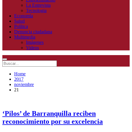
La Entrevista
Tecnologia
Economía
Salud
Política
Denuncia ciudadana
Multimedia
Imágenes
Videos
Home
2017
noviembre
21
‘Pilos’ de Barranquilla reciben
reconocimiento por su excelencia