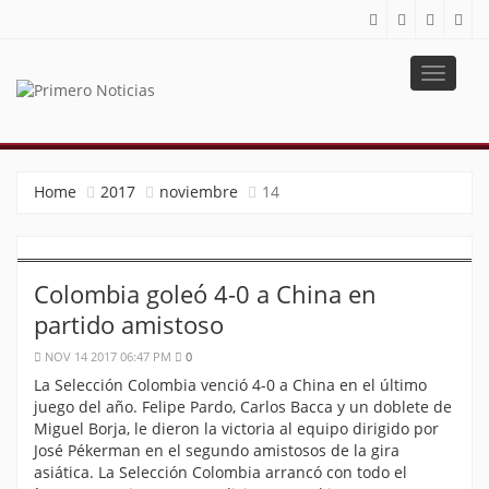
Toggle
navigat
PRIMERO NOTICIAS
El mejor portal web de noticias de Barranquilla
Home
2017
noviembre
14
Colombia goleó 4-0 a China en
partido amistoso
NOV 14 2017 06:47 PM
0
La Selección Colombia venció 4-0 a China en el último
juego del año. Felipe Pardo, Carlos Bacca y un doblete de
Miguel Borja, le dieron la victoria al equipo dirigido por
José Pékerman en el segundo amistosos de la gira
asiática. La Selección Colombia arrancó con todo el