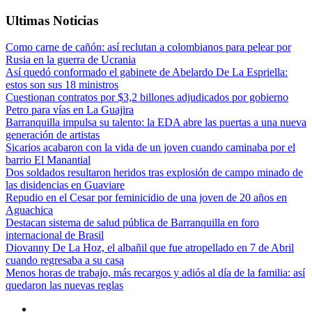
Ultimas Noticias
Como carne de cañón: así reclutan a colombianos para pelear por
Rusia en la guerra de Ucrania
Así quedó conformado el gabinete de Abelardo De La Espriella:
estos son sus 18 ministros
Cuestionan contratos por $3,2 billones adjudicados por gobierno
Petro para vías en La Guajira
Barranquilla impulsa su talento: la EDA abre las puertas a una nueva
generación de artistas
Sicarios acabaron con la vida de un joven cuando caminaba por el
barrio El Manantial
Dos soldados resultaron heridos tras explosión de campo minado de
las disidencias en Guaviare
Repudio en el Cesar por feminicidio de una joven de 20 años en
Aguachica
Destacan sistema de salud pública de Barranquilla en foro
internacional de Brasil
Diovanny De La Hoz, el albañil que fue atropellado en 7 de Abril
cuando regresaba a su casa
Menos horas de trabajo, más recargos y adiós al día de la familia: así
quedaron las nuevas reglas