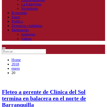
La Entrevista
Tecnologia
Economía
Salud
Política
Denuncia ciudadana
Multimedia
Imágenes
Videos
Home
2018
enero
20
Fleteo a gerente de Clínica del Sol
termina en balacera en el norte de
Barranquilla